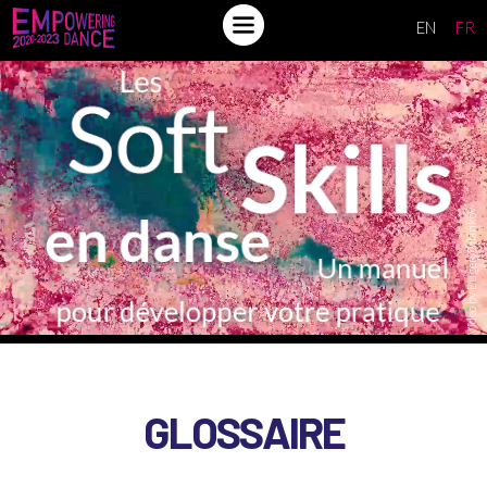
EN
FR
INTRODUCTION
QUE SONT LES SOFT SKILLS ?
OÙ ÊTES-VOUS (ACTUELLEMENT) ?
Video by Eugen Bilankov
VOTRE ÉCOSYSTÈME DE SOFT
SKILLS
ACTIVER LES SOFT SKILLS
PA
R
LER DE VOTRE PRATIQUE
APPROFONDIR
GLOSSAIRE
GLOSSAIRE